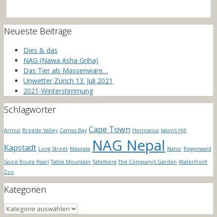
Neueste Beiträge
Dies & das
NAG (Nawa Asha Griha)
Das Tier als Massenware…
Unwetter Zürich 13. Juli 2021
2021-Winterstimmung
Schlagwörter
Cape Town
Armut
Breede Valley
Camps Bay
Hermanus
Jason's Hill
NAG Nepal
Kapstadt
Long Street
Masoala
Natur
Regenwald
Spice Route Paarl
Table Mountain
Tafelberg
The Company's Garden
Waterfront
Zoo
Kategorien
Kategorien