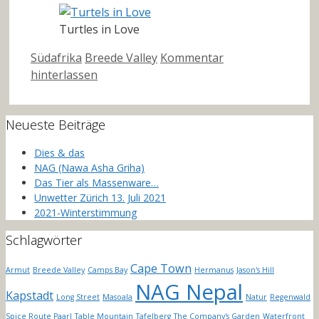
Turtles in Love
Kategorien
Schlagwörter
Südafrika
Breede Valley
Kommentar
hinterlassen
Neueste Beiträge
Dies & das
NAG (Nawa Asha Griha)
Das Tier als Massenware…
Unwetter Zürich 13. Juli 2021
2021-Winterstimmung
Schlagwörter
Cape Town
Armut
Breede Valley
Camps Bay
Hermanus
Jason's Hill
NAG Nepal
Kapstadt
Long Street
Masoala
Natur
Regenwald
Spice Route Paarl
Table Mountain
Tafelberg
The Company's Garden
Waterfront